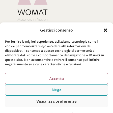
Sede Legale
Via Ugo Niutta n. 22, 80128, Napoli
Gestisci consenso
P.iva
10131921214
PEC
womat@legalmail.it
Per fornire le migliori esperienze, utilizziamo tecnologie come i
E-mail
i
nfo@womat.it
cookie per memorizzare e/o accedere alle informazioni del
dispositivo. Il consenso a queste tecnologie ci permetterà di
Cookie Policy
elaborare dati come il comportamento di navigazione o ID unici su
questo sito. Non acconsentire o ritirare il consenso può influire
Privacy Policy
negativamente su alcune caratteristiche e funzioni.
Iscriviti alla newsletter
Accetta
Per conoscere in anteprima tutte le novità di
WOMAT
Nega
Visualizza preferenze